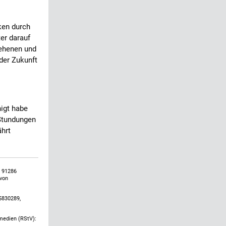
ken durch
ter darauf
hehenen und
 der Zukunft
nigt habe
 Stundungen
ährt
, 91286
 von
5830289,
emedien (RStV):