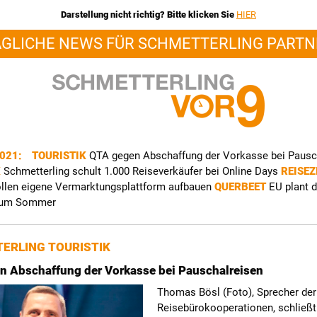
Darstellung nicht richtig? Bitte klicken Sie
HIER
ÄGLICHE NEWS FÜR SCHMETTERLING PARTN
2021:
TOURISTIK
QTA gegen Abschaffung der Vorkasse bei Pausc
K
Schmetterling schult 1.000 Reiseverkäufer bei Online Days
REISEZ
llen eigene Vermarktungsplattform aufbauen
QUERBEET
EU plant d
zum Sommer
ERLING TOURISTIK
n Abschaffung der Vorkasse bei Pauschalreisen
Thomas Bösl (Foto), Sprecher der 
Reisebürokooperationen, schließ