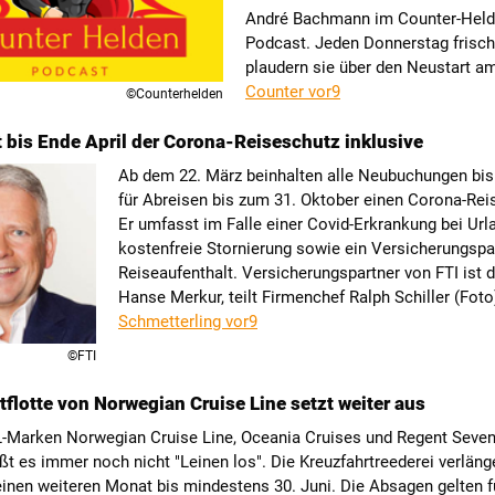
André Bachmann im Counter-Held
Podcast. Jeden Donnerstag frisch
plaudern sie über den Neustart a
Counter vor9
©Counterhelden
st bis Ende April der Corona-Reiseschutz inklusive
Ab dem 22. März beinhalten alle Neubuchungen bis
für Abreisen bis zum 31. Oktober einen Corona-Rei
Er umfasst im Falle einer Covid-Erkrankung bei Ur
kostenfreie Stornierung sowie ein Versicherungspa
Reiseaufenthalt. Versicherungspartner von FTI ist d
Hanse Merkur, teilt Firmenchef Ralph Schiller (Foto
Schmetterling vor9
©FTI
tflotte von Norwegian Cruise Line setzt weiter aus
L-Marken Norwegian Cruise Line, Oceania Cruises und Regent Seve
ßt es immer noch nicht "Leinen los". Die Kreuzfahrtreederei verlänge
inen weiteren Monat bis mindestens 30. Juni. Die Absagen gelten f