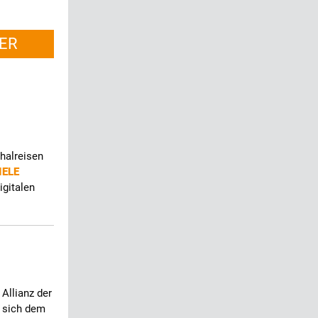
ER
halreisen
IELE
igitalen
Allianz der
t sich dem