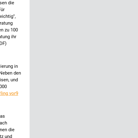
sen die
Für
ichtig",
eratung
en zu 100
atung ihr
DF)
ierung in
 Neben den
isen, und
.000
ling vor9
das
fach
inen die
tz und