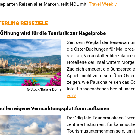
eplanten Reisen aller Marken, teilt NCL mit.
Travel Weekly
ERLING REISEZIELE
Öffnung wird für die Touristik zur Nagelprobe
Seit dem Wegfall der Reisewarnun
die Oster-Buchungen für Mallorca
steil an, Veranstalter hierzulande 
Hotellerie der Insel wittern Morgen
Zugleich erneuert die Bundesregie
Appell, nicht zu reisen. Über Oster
zeigen, wie Pauschalreisen das C
Infektionsgeschehen beeinflusse
©iStock/Balate Dorin
vor9
ollen eigene Vermarktungsplattform aufbauen
Der "digitale Tourismuskanal“ we
zentrale Instrument für kanarisch
Tourismusunternehmen sein, um i