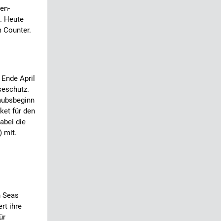
en-
. Heute
m Counter.
 Ende April
seschutz.
laubsbeginn
ket für den
abei die
) mit.
n Seas
rt ihre
ür