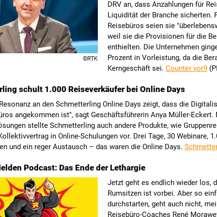
DRV an, dass Anzahlungen für Rei
Liquidität der Branche sicherten. 
Reisebüros seien sie "überlebensw
weil sie die Provisionen für die B
enthielten. Die Unternehmen ging
Prozent in Vorleistung, da die Ber
©RTK
Kerngeschäft sei.
Counter vor9
(P
ling schult 1.000 Reiseverkäufer bei Online Days
Resonanz an den Schmetterling Online Days zeigt, dass die Digitalis
üros angekommen ist", sagt Geschäftsführerin Anya Müller-Eckert.
ösungen stellte Schmetterling auch andere Produkte, wie Gruppenre
ollektivvertrag in Online-Schulungen vor. Drei Tage, 30 Webinare, 1
n und ein reger Austausch – das waren die Online Days.
Schmetter
elden Podcast: Das Ende der Lethargie
Jetzt geht es endlich wieder los, 
Rumsitzen ist vorbei. Aber so ein
durchstarten, geht auch nicht, me
Reisebüro-Coaches René Morawe