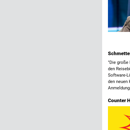
Schmetter
"Die große 
den Reiseb
Software-L
den neuen K
Anmeldunge
Counter H