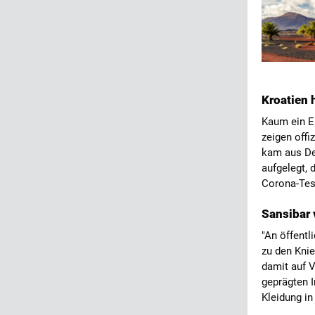
Kroatien 
Kaum ein EU
zeigen offi
kam aus Deu
aufgelegt, 
Corona-Tes
Sansibar 
"An öffentl
zu den Kni
damit auf V
geprägten 
Kleidung in