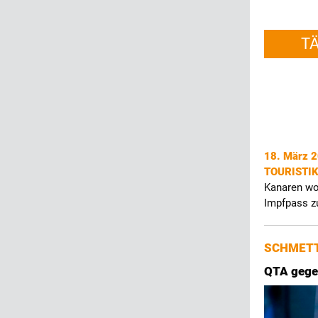
T
18. März 
TOURISTI
Kanaren wo
Impfpass 
SCHMETT
QTA gege