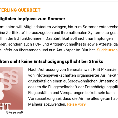
ERLING QUERBEET
 digitalen Impfpass zum Sommer
mission will Mitgliedstaaten zwingen, bis zum Sommer entsprech
rüne Zertifikate" herauszugeben und ihre nationalen Systeme so gest
ll in der EU funktionieren. Das Zertifikat soll nicht nur Impfungen
ren, sondern auch PCR- und Antigen-Schnelltests sowie Atteste, d
-Infektion überstanden und nun Antikörper im Blut hat.
Süddeutsch
ten sieht keine Entschädigungspflicht bei Streiks
Nach Auffassung von Generalanwalt Priit Pikamäe s
von Pilotengewerkschaften organisierter Airline-Str
grundsätzlich einen außergewöhnlichen Umstand da
dessen die Fluggesellschaft der Entschädigungspfli
Flugausfällen und Verspätungen befreit sein kann.
Voraussetzung sei, dass die Airline alles getan ha
Malheur abzuwenden.
Reise vor9
©Reise vor9