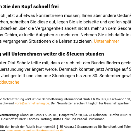
n Sie den Kopf schnell frei
ich jetzt auf etwas konzentrieren müssen, Ihnen aber andere Gedan
hen, schreiben Sie diese auf, legen Sie sie beiseite und greifen spä
chdenken über die Vergangenheit ändert nichts mehr an dem Gesc
as Gehirn, aktuelle Aufgaben zu meistern. Nehmen Sie sich dafür in
s vergangenen Situationen die Lehren zu ziehen.
Unternehmer
 will Unternehmen weiter die Steuern stunden
ter Olaf Scholz teilte mit, dass er sich mit den Bundesländern geei
euerstundung verlängert werde. Demnach könnten jetzt Anträge auf
 Juni gestellt und zinslose Stundungen bis zum 30. September gew
ddeutsche
n Schmetterling vor9 ist die Schmetterling International GmbH & Co. KG, Geschwand 131
eschwand,
vor9@schmetterling.de
. Der Newsletter erscheint täglich für Geschäftspartner
Vermarktung:
Gloobi.de GmbH & Co. KG, Hauptstraße 28, 63773 Goldbach, Telefon 06021/
. Geschäftsführer: Thomas Hartung, Britta Linke und Pascal Brückmann.
für den Inhalt der Rubrik Intern gemäß § 55 Absatz 2 Staatsvertrag für Rundfunk und Tel
kert,
anya.mueller-eckert@schmetterling.de
.