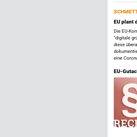
SCHMETT
EU plant
Die EU-Kom
"digitale g
diese übera
dokumentie
eine Corona
EU-Gutach