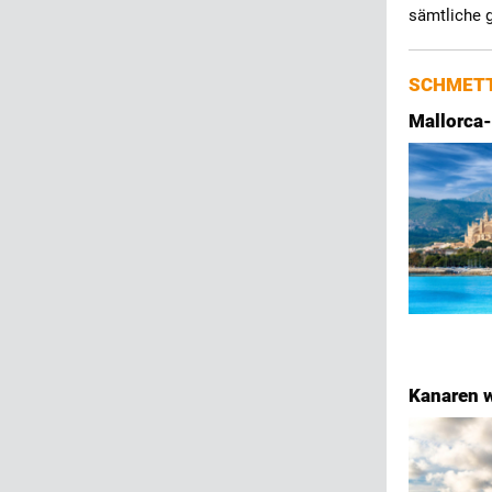
sämtliche g
SCHMETT
Mallorca-
Kanaren w