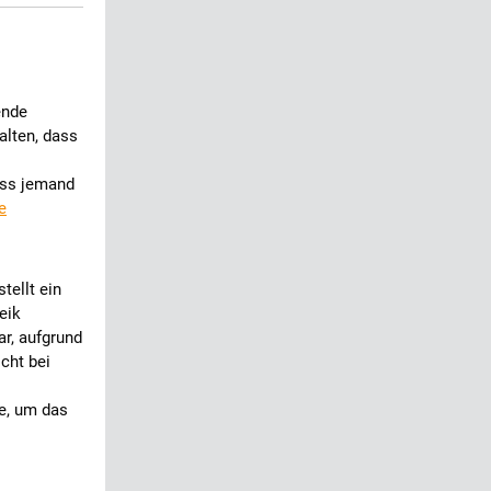
ende
alten, dass
ass jemand
e
tellt ein
eik
r, aufgrund
cht bei
be, um das