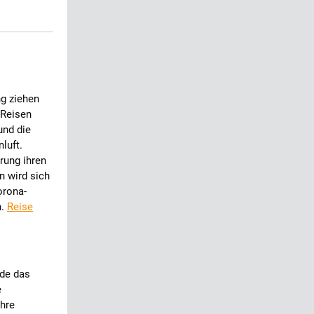
g ziehen
-Reisen
und die
luft.
rung ihren
n wird sich
orona-
n.
Reise
rde das
e
hre