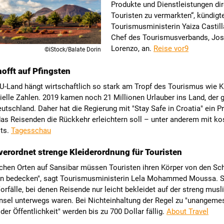
Produkte und Dienstleistungen dir
Touristen zu vermarkten“, kündigt
Tourismusministerin Yaiza Castill
Chef des Tourismusverbands, Jo
Lorenzo, an.
Reise vor9
©iStock/Balate Dorin
hofft auf Pfingsten
-Land hängt wirtschaftlich so stark am Tropf des Tourismus wie K
zielle Zahlen. 2019 kamen noch 21 Millionen Urlauber ins Land, der g
tschland. Daher hat die Regierung mit "Stay Safe in Croatia" ein
das Reisenden die Rückkehr erleichtern soll – unter anderem mit k
ts.
Tagesschau
verordnet strenge Kleiderordnung für Touristen
ichen Orten auf Sansibar müssen Touristen ihren Körper von den Sch
en bedecken", sagt Tourismusministerin Lela Mohammed Moussa. Si
orfälle, bei denen Reisende nur leicht bekleidet auf der streng mus
Insel unterwegs waren. Bei Nichteinhaltung der Regel zu "unangeme
 der Öffentlichkeit" werden bis zu 700 Dollar fällig.
About Travel