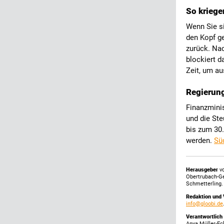
So kriege
Wenn Sie s
den Kopf ge
zurück. Na
blockiert d
Zeit, um au
Regierung
Finanzminis
und die St
bis zum 30.
werden.
Sü
Herausgeber
vo
Obertrubach-G
Schmetterling.
Redaktion und 
info@gloobi.de
Verantwortlich
Anya Müller-Ec