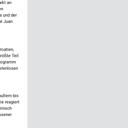
ekt an
en
a und der
sé Juan
roatien,
rößte Teil
 Programm
ostenlosen
ultern bis
e reagiert
limisch
ssener