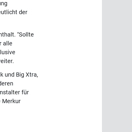
ung
utlicht der
halt. "Sollte
 alle
lusive
eiter.
k und Big Xtra,
deren
nstalter für
e Merkur