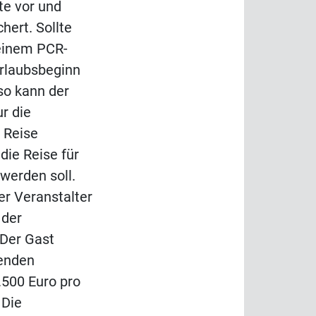
te vor und
hert. Sollte
 einem PCR-
Urlaubsbeginn
so kann der
r die
 Reise
die Reise für
 werden soll.
er Veranstalter
 der
"Der Gast
lenden
.500 Euro pro
 Die