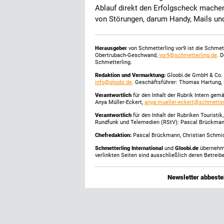
Ablauf direkt den Erfolgscheck machen.
von Störungen, darum Handy, Mails und
Herausgeber
von Schmetterling vor9 ist die Schme
Obertrubach-Geschwand,
vor9@schmetterling.de
. 
Schmetterling.
Redaktion und Vermarktung:
Gloobi.de GmbH & Co. 
info@gloobi.de
. Geschäftsführer: Thomas Hartung, 
Verantwortlich
für den Inhalt der Rubrik Intern gem
Anya Müller-Eckert,
anya.mueller-eckert@schmetter
Verantwortlich
für den Inhalt der Rubriken Touristi
Rundfunk und Telemedien (RStV): Pascal Brückma
Chefredaktion:
Pascal Brückmann, Christian Schmick
Schmetterling International
und
Gloobi.de
übernehmen
verlinkten Seiten sind ausschließlich deren Betreibe
Newsletter abbestel