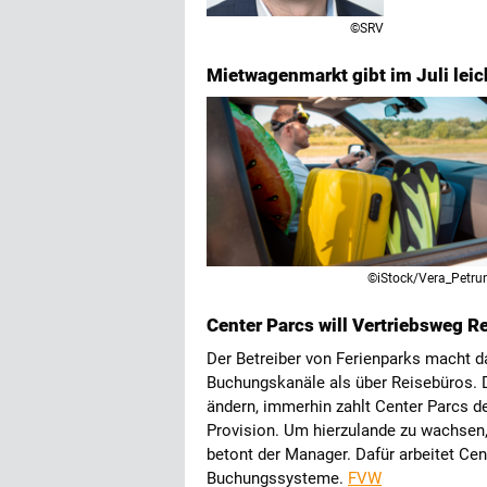
©SRV
Mietwagenmarkt gibt im Juli leic
©iStock/Vera_Petru
Center Parcs will Vertriebsweg R
Der Betreiber von Ferienparks macht d
Buchungskanäle als über Reisebüros. 
ändern, immerhin zahlt Center Parcs d
Provision. Um hierzulande zu wachsen,
betont der Manager. Dafür arbeitet Cen
Buchungssysteme.
FVW