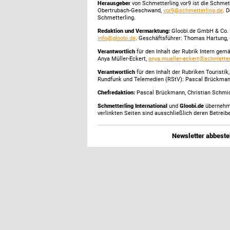
Herausgeber
von Schmetterling vor9 ist die Schme
Obertrubach-Geschwand,
vor9@schmetterling.de
. 
Schmetterling.
Redaktion und Vermarktung:
Gloobi.de GmbH & Co. 
info@gloobi.de
. Geschäftsführer: Thomas Hartung, 
Verantwortlich
für den Inhalt der Rubrik Intern gem
Anya Müller-Eckert,
anya.mueller-eckert@schmetter
Verantwortlich
für den Inhalt der Rubriken Touristi
Rundfunk und Telemedien (RStV): Pascal Brückma
Chefredaktion:
Pascal Brückmann, Christian Schmick
Schmetterling International
und
Gloobi.de
übernehmen
verlinkten Seiten sind ausschließlich deren Betreibe
Newsletter abbestel