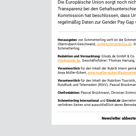
Die Europäische Union sorgt noch nicht
Transparenz bei den Gehaltsunterschi
Kommission hat beschlossen, dass Unt
regelmäßig Daten zur Gender Pay Gap 
Herausgeber
von Schmetterling vor9 ist die Schme
Obertrubach-Geschwand,
vor9@schmetterling.de
. 
Schmetterling.
Redaktion und Vermarktung:
Gloobi.de GmbH & Co. 
info@gloobi.de
. Geschäftsführer: Thomas Hartung, 
Verantwortlich
für den Inhalt der Rubrik Intern gem
Anya Müller-Eckert,
anya.mueller-eckert@schmetter
Verantwortlich
für den Inhalt der Rubriken Touristi
Rundfunk und Telemedien (RStV): Pascal Brückma
Chefredaktion:
Pascal Brückmann, Christian Schmick
Schmetterling International
und
Gloobi.de
übernehmen
verlinkten Seiten sind ausschließlich deren Betreibe
Newsletter abbestel