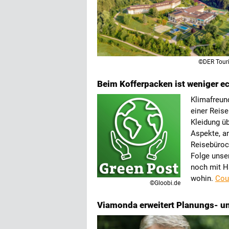
©DER Touri
Beim Kofferpacken ist weniger e
Klimafreund
einer Reis
Kleidung üb
Aspekte, an
Reisebüroc
Folge unse
noch mit H
wohin.
Cou
©Gloobi.de
Viamonda erweitert Planungs- un