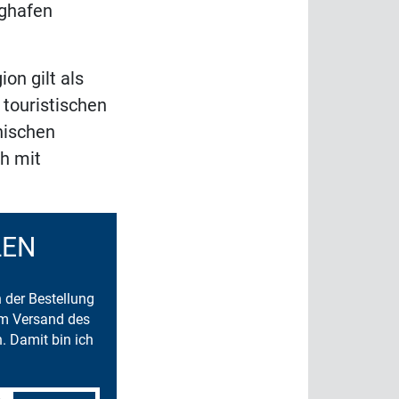
ughafen
on gilt als
touristischen
nischen
eh mit
LEN
n der Bestellung
um Versand des
. Damit bin ich