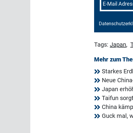
E-Mail Adres
Datenschutzerk
Tags:
Japan
,
Mehr zum Th
Starkes Erd
Neue China
Japan erhö
Taifun sorg
China kämpf
Guck mal, w