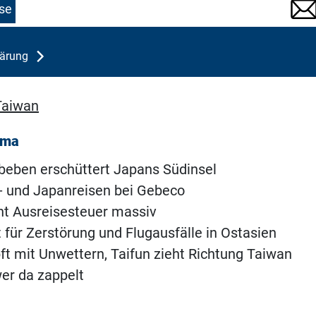
se
lärung
Taiwan
ema
beben erschüttert Japans Südinsel
- und Japanreisen bei Gebeco
ht Ausreisesteuer massiv
t für Zerstörung und Flugausfälle in Ostasien
t mit Unwettern, Taifun zieht Richtung Taiwan
er da zappelt