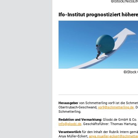
©iStock/NicoEl
Ifo-Institut prognostiziert höh
©iStock 
Herausgeber
von Schmetterling vor9 ist die Schme
Obertrubach-Geschwand,
vor9@schmetterling.de
. 
Schmetterling.
Redaktion und Vermarktung:
Gloobi.de GmbH & Co. 
info@gloobi.de
. Geschäftsführer: Thomas Hartung, 
Verantwortlich
für den Inhalt der Rubrik Intern gem
Anya Müller-Eckert,
anya.mueller-eckert@schmetter