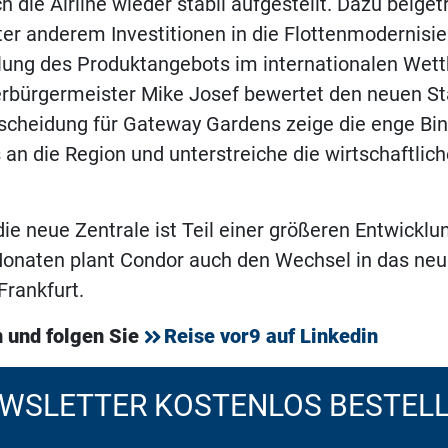
ch die Airline wieder stabil aufgestellt. Dazu beig
ter anderem Investitionen in die Flottenmodernisi
lung des Produktangebots im internationalen Wet
erbürgermeister Mike Josef bewertet den neuen St
tscheidung für Gateway Gardens zeige die enge Bi
n die Region und unterstreiche die wirtschaftlic
ie neue Zentrale ist Teil einer größeren Entwicklun
aten plant Condor auch den Wechsel in das neu
rankfurt.
 und folgen Sie
Reise vor9 auf Linkedin
WSLETTER KOSTENLOS BESTEL