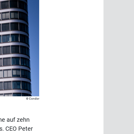
Condor
he auf zehn
ls. CEO Peter