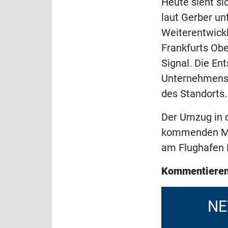
Heute sieht si
laut Gerber un
Weiterentwick
Frankfurts Ob
Signal. Die En
Unternehmens a
des Standorts.
Der Umzug in d
kommenden Mon
am Flughafen F
Kommentieren
NE