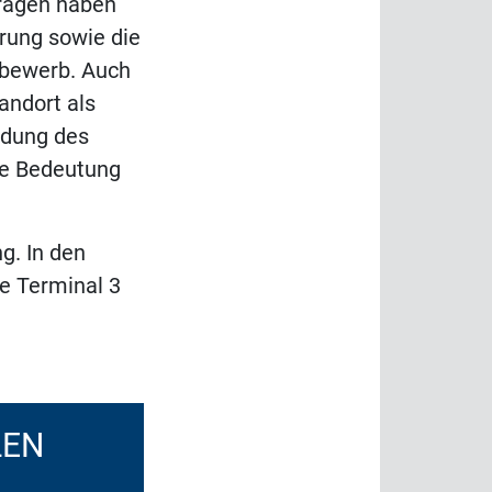
etragen haben
erung sowie die
tbewerb. Auch
andort als
ndung des
he Bedeutung
g. In den
e Terminal 3
LEN