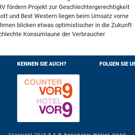
 fördern Projekt zur Geschlechtergerechtigkeit
iott und Best Western liegen beim Umsatz vorne
hmen blicken etwas optimistischer in die Zukunft
schlechte Konsumlaune der Verbraucher
KENNEN SIE AUCH?
FOLGEN SIE U
Find us on F
Follow us
Copyright 2018 B & W Newsmaker Medien GmbH