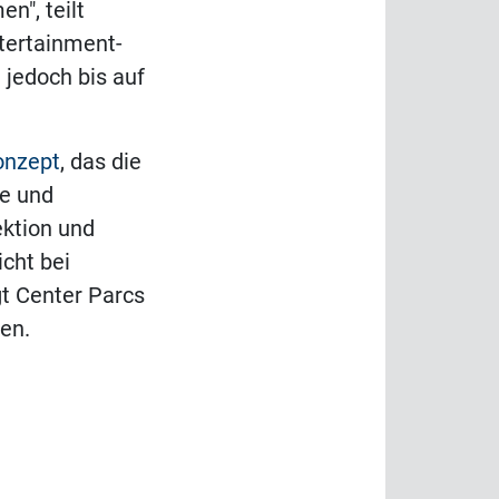
n", teilt
tertainment-
jedoch bis auf
onzept
, das die
ne und
ektion und
cht bei
t Center Parcs
en.