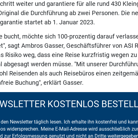
chritt weiter und garantiere für alle rund 430 Klei
Original die Durchführung ab zwei Personen. Die n
arantie startet ab 1. Januar 2023.
e bucht, möchte sich 100-prozentig darauf verlass
et", sagt Ambros Gasser, Geschäftsführer von ASI R
as Risiko weg, dass eine Reise kurzfristig wegen zu
l abgesagt werden müsse. "Mit unserer Durchführ
wohl Reisenden als auch Reisebüros einen zeitgem
nfreie Buchung", erklärt Gasser.
WSLETTER KOSTENLOS BESTEL
den Newsletter täglich lesen. Ich erhalte ihn kostenfrei und kan
mlos widersprechen. Meine E-Mail-Adresse wird ausschließlich z
d zur Erfolgsmessung genutzt und nicht an Dritte weitergegeben