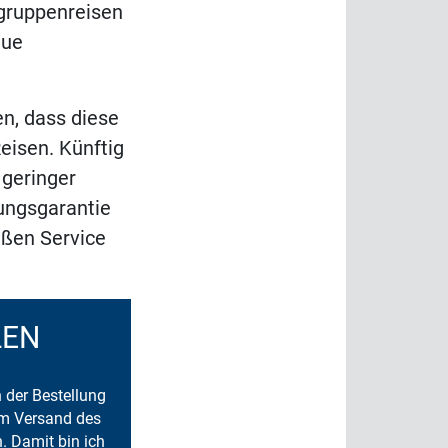
ngruppenreisen
eue
en, dass diese
eisen. Künftig
 geringer
ungsgarantie
äßen Service
LEN
n der Bestellung
um Versand des
. Damit bin ich