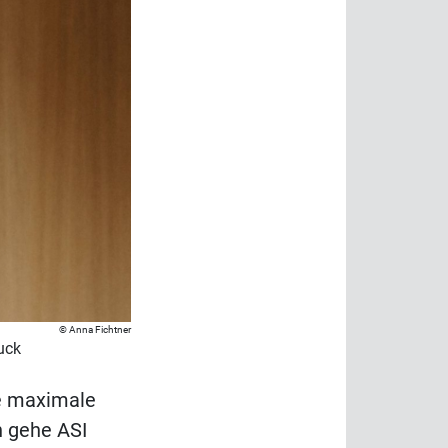
Anna Fichtner
uck
ie maximale
n gehe ASI