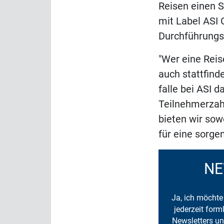
Reisen einen S
mit Label ASI 
Durchführungsg
"Wer eine Reis
auch stattfind
falle bei ASI d
Teilnehmerzah
bieten wir so
für eine sorge
NE
Ja, ich möchte 
jederzeit for
Newsletters un