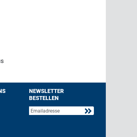
us
NS
NEWSLETTER
BESTELLEN
acebook
 on Twitter