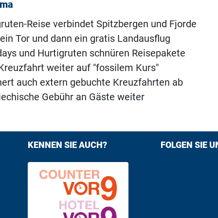
ema
ruten-Reise verbindet Spitzbergen und Fjorde
 ein Tor und dann ein gratis Landausflug
days und Hurtigruten schnüren Reisepakete
Kreuzfahrt weiter auf "fossilem Kurs"
hert auch extern gebuchte Kreuzfahrten ab
riechische Gebühr an Gäste weiter
KENNEN SIE AUCH?
FOLGEN SIE U
Find us on F
Follow us