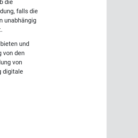
b die
ung, falls die
on unabhängig
.
 bieten und
g von den
dung von
 digitale