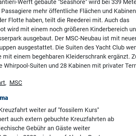
cantieri-Werft gebaute "Seashore" wird bei 339 Me
7 Passagiere mehr öffentliche Flächen und Kabinen
er Flotte haben, teilt die Reederei mit. Auch das
ot wird mit einem noch größeren Kinderbereich u
erpark ausgebaut. Der MSC-Neubau ist mit neue
uppen ausgestattet. Die Suiten des Yacht Club we
 mit einem begehbaren Kleiderschrank ergänzt. Zu
e Whirpool-Suiten und 28 Kabinen mit privater Ter
rt
,
MSC
ema
Kreuzfahrt weiter auf "fossilem Kurs"
hert auch extern gebuchte Kreuzfahrten ab
riechische Gebühr an Gäste weiter