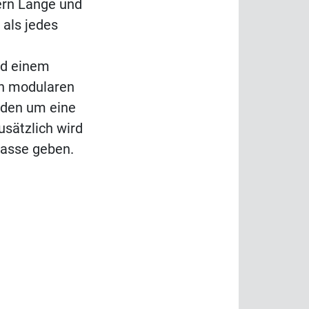
tern Länge und
 als jedes
nd einem
n modularen
rden um eine
sätzlich wird
rasse geben.