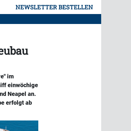
NEWSLETTER BESTELLEN
Neubau
re" im
iff einwöchige
und Neapel an.
e erfolgt ab