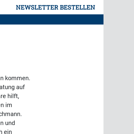
NEWSLETTER BESTELLEN
den kommen.
atung auf
 hilft,
en im
achmann.
en und
h ein