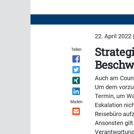
22. April 2022 
Strate
Teilen
Beschw
Auch am Count
Um dem vorzube
Termin, um War
Mailen
Eskalation ni
Reisebüro aufz
Ansonsten gilt
Verantwortung