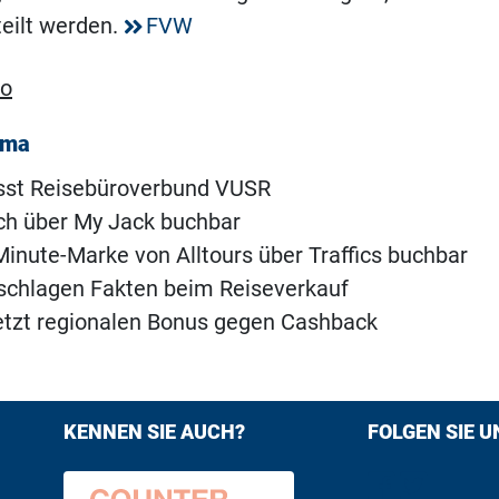
eilt werden.
FVW
ro
ema
ässt Reisebüroverbund VUSR
uch über My Jack buchbar
inute-Marke von Alltours über Traffics buchbar
schlagen Fakten beim Reiseverkauf
etzt regionalen Bonus gegen Cashback
KENNEN SIE AUCH?
FOLGEN SIE U
Find us on F
Follow us