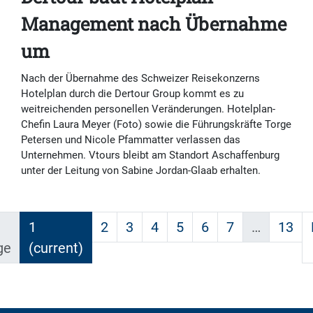
Management nach Übernahme
um
Nach der Übernahme des Schweizer Reisekonzerns
Hotelplan durch die Dertour Group kommt es zu
weitreichenden personellen Veränderungen. Hotelplan-
Chefin Laura Meyer (Foto) sowie die Führungskräfte Torge
Petersen und Nicole Pfammatter verlassen das
Unternehmen. Vtours bleibt am Standort Aschaffenburg
unter der Leitung von Sabine Jordan-Glaab erhalten.
1
2
3
4
5
6
7
…
13
ge
(current)