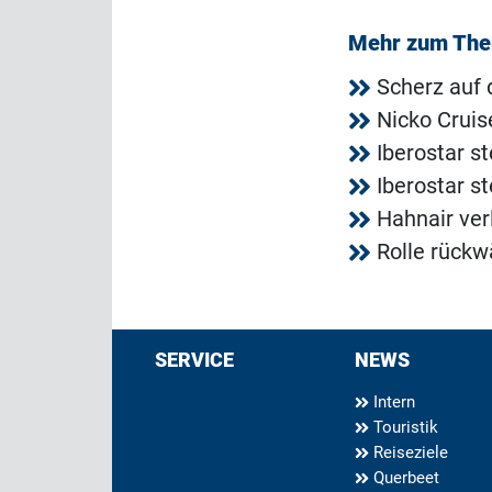
Mehr zum Th
Scherz auf 
Nicko Crui
Iberostar st
Iberostar st
Hahnair ver
Rolle rückwä
SERVICE
NEWS
Intern
Touristik
Reiseziele
Querbeet