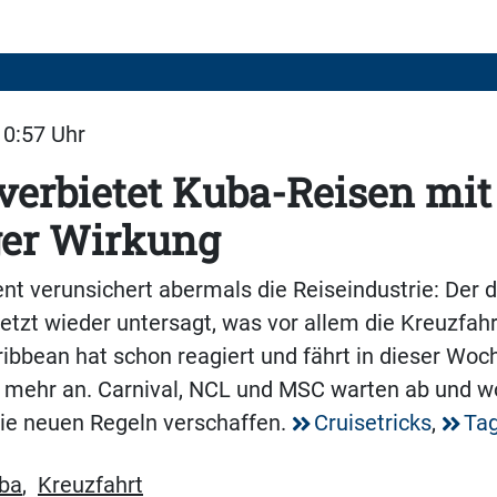
10:57 Uhr
erbietet Kuba-Reisen mit
ger Wirkung
nt verunsichert abermals die Reiseindustrie: Der 
jetzt wieder untersagt, was vor allem die Kreuzfah
Caribbean hat schon reagiert und fährt in dieser Wo
 mehr an. Carnival, NCL und MSC warten ab und wo
die neuen Regeln verschaffen.
Cruisetricks
,
Ta
ba
,
Kreuzfahrt