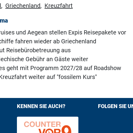
l
,
Griechenland
,
Kreuzfahrt
ema
ruises und Aegean stellen Expis Reisepakete vor
chiffe fahren wieder ab Griechenland
ut Reisebürobetreuung aus
riechische Gebühr an Gäste weiter
ses geht mit Programm 2027/28 auf Roadshow
Kreuzfahrt weiter auf "fossilem Kurs"
KENNEN SIE AUCH?
FOLGEN SIE U
Find us on F
Follow us