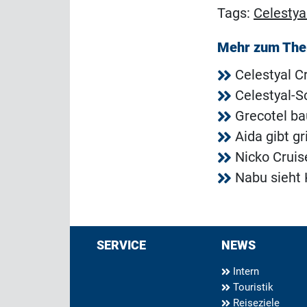
Tags:
Celestya
Mehr zum Th
Celestyal C
Celestyal-S
Grecotel ba
Aida gibt g
Nicko Crui
Nabu sieht 
SERVICE
NEWS
Intern
Touristik
Reiseziele