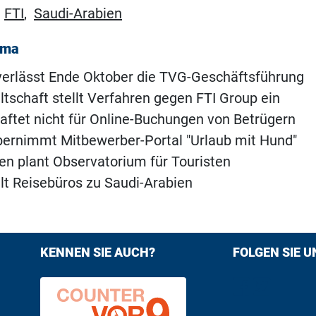
,
FTI
,
Saudi-Arabien
ema
 verlässt Ende Oktober die TVG-Geschäftsführung
tschaft stellt Verfahren gegen FTI Group ein
aftet nicht für Online-Buchungen von Betrügern
bernimmt Mitbewerber-Portal "Urlaub mit Hund"
en plant Observatorium für Touristen
lt Reisebüros zu Saudi-Arabien
KENNEN SIE AUCH?
FOLGEN SIE U
Find us on F
Follow us