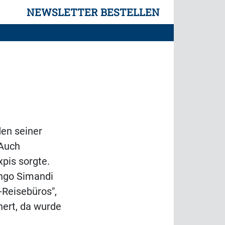
NEWSLETTER BESTELLEN
den seiner
 Auch
xpis sorgte.
ngo Simandi
-Reisebüros",
nert, da wurde