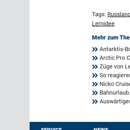
Tags:
Russlan
Lernidee
Mehr zum Th
Antarktis-
Arctic Pro
Züge von Le
So reagiere
Nicko Crui
Bahnurlaub.
Auswärtiges
SERVICE
NEWS