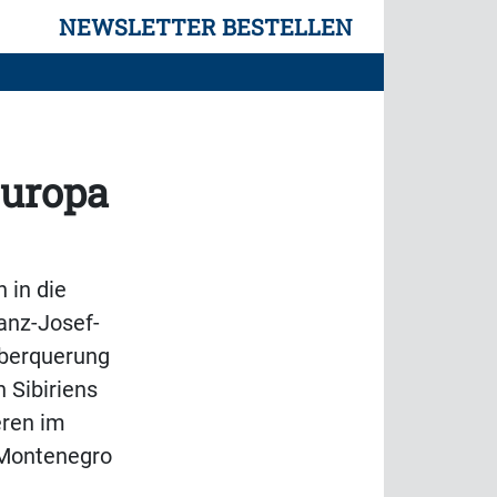
NEWSLETTER BESTELLEN
Europa
 in die
anz-Josef-
Überquerung
h Sibiriens
eren im
 Montenegro