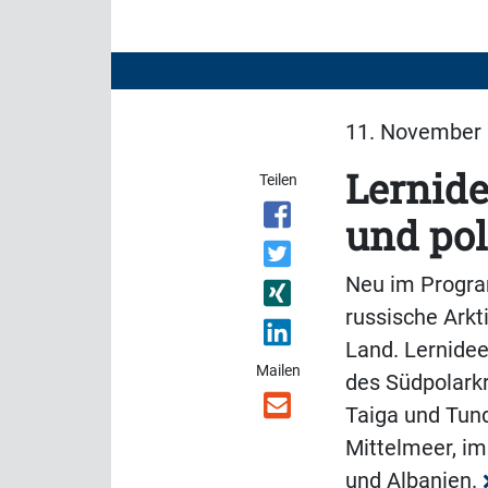
11. November 
Lernide
Teilen
und po
Neu im Program
russische Arkt
Land. Lernidee
Mailen
des Südpolarkr
Taiga und Tund
Mittelmeer, im
und Albanien.