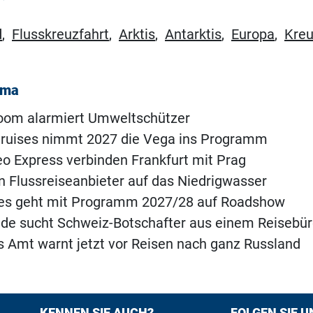
d
,
Flusskreuzfahrt
,
Arktis
,
Antarktis
,
Europa
,
Kreu
ema
Boom alarmiert Umweltschützer
 Cruises nimmt 2027 die Vega ins Programm
o Express verbinden Frankfurt mit Prag
n Flussreiseanbieter auf das Niedrigwasser
ses geht mit Programm 2027/28 auf Roadshow
de sucht Schweiz-Botschafter aus einem Reisebü
 Amt warnt jetzt vor Reisen nach ganz Russland
KENNEN SIE AUCH?
FOLGEN SIE U